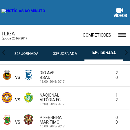
VÍDEOS
I LIGA
COMPETIÇÕES
Época 2016/2017
34ª JORNADA
32ª JORNADA
33ª JORNADA
RIO AVE
2
VS
BSAD
0
16:00,
20/5/2017
NACIONAL
1
VS
VITÓRIA FC
2
16:00,
20/5/2017
P. FERREIRA
0
VS
MARÍTIMO
0
16:00,
20/5/2017