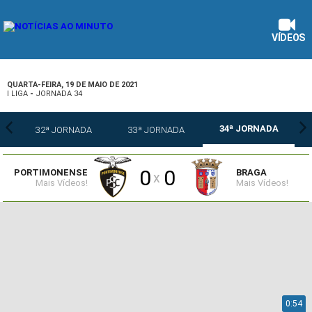
VÍDEOS
QUARTA-FEIRA, 19 DE MAIO DE 2021
I LIGA
-
JORNADA 34
34ª JORNADA
32ª JORNADA
33ª JORNADA
0
0
PORTIMONENSE
BRAGA
x
Mais Vídeos!
Mais Vídeos!
0:54