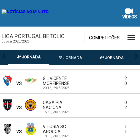
VÍDEOS
LIGA PORTUGAL BETCLIC
COMPETIÇÕES
Época 2025/2026
4ª JORNADA
5ª JORNADA
6ª JORNADA
GIL VICENTE
2
VS
MOREIRENSE
0
20:15,
29/8/2025
CASA PIA
0
VS
NACIONAL
2
15:30,
30/8/2025
VITÓRIA SC
1
VS
AROUCA
1
18:00,
30/8/2025