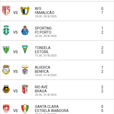
AFS
0
VS
FAMALICÃO
1
18:00,
30/8/2025
SPORTING
1
VS
FC PORTO
2
20:30,
30/8/2025
TONDELA
2
VS
ESTORIL
2
15:30,
31/8/2025
ALVERCA
1
VS
BENFICA
2
18:00,
31/8/2025
RIO AVE
2
VS
BRAGA
2
20:30,
31/8/2025
SANTA CLARA
0
VS
ESTRELA AMADORA
0