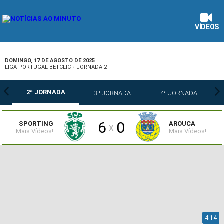
VÍDEOS
DOMINGO, 17 DE AGOSTO DE 2025
LIGA PORTUGAL BETCLIC
-
JORNADA 2
2ª JORNADA
3ª JORNADA
4ª JORNADA
6
0
SPORTING
AROUCA
x
Mais Vídeos!
Mais Vídeos!
4:14