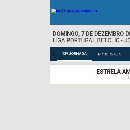
DOMINGO, 7 DE DEZEMBRO D
LIGA PORTUGAL BETCLIC
-
J
13ª JORNADA
ª JORNADA
12ª JORNADA
14ª JORNADA
ESTRELA A
M