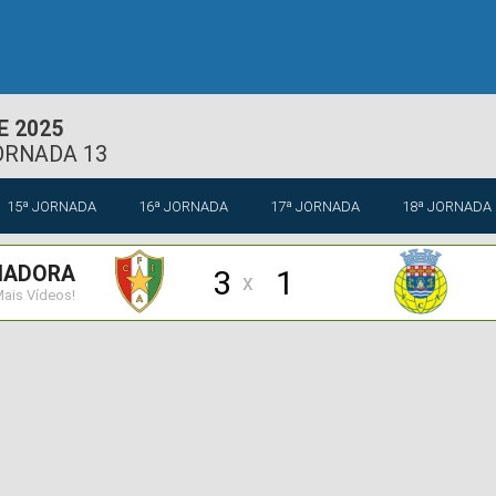
E 2025
ORNADA 13
15ª JORNADA
16ª JORNADA
17ª JORNADA
18ª JORNADA
MADORA
3
1
x
ais Vídeos!