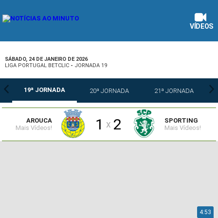
VÍDEOS
SÁBADO, 24 DE JANEIRO DE 2026
LIGA PORTUGAL BETCLIC
-
JORNADA 19
19ª JORNADA
20ª JORNADA
21ª JORNADA
1
2
AROUCA
SPORTING
x
Mais Vídeos!
Mais Vídeos!
4:53