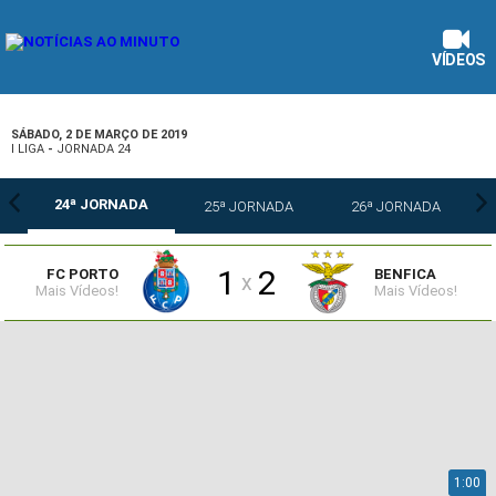
VÍDEOS
SÁBADO, 2 DE MARÇO DE 2019
I LIGA
-
JORNADA 24
24ª JORNADA
25ª JORNADA
26ª JORNADA
1
2
FC PORTO
BENFICA
x
Mais Vídeos!
Mais Vídeos!
1:00