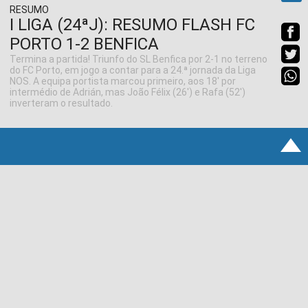
RESUMO
I LIGA (24ªJ): RESUMO FLASH FC
PORTO 1-2 BENFICA
Termina a partida! Triunfo do SL Benfica por 2-1 no terreno
do FC Porto, em jogo a contar para a 24.ª jornada da Liga
NOS. A equipa portista marcou primeiro, aos 18' por
intermédio de Adrián, mas João Félix (26') e Rafa (52')
inverteram o resultado.