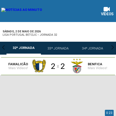
VÍDEOS
SÁBADO, 2 DE MAIO DE 2026
LIGA PORTUGAL BETCLIC
-
JORNADA 32
32ª JORNADA
33ª JORNADA
34ª JORNADA
2
2
FAMALICÃO
BENFICA
x
Mais Vídeos!
Mais Vídeos!
0:23