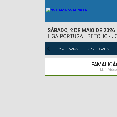
SÁBADO, 2 DE MAIO DE 2026
LIGA PORTUGAL BETCLIC
-
J
ª JORNADA
26ª JORNADA
27ª JORNADA
28ª JORNADA
FAMALICÃ
Mais Vídeo