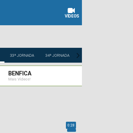
VÍDEOS
33ª JORNADA
34ª JORNADA
BENFICA
Mais Vídeos!
0:28