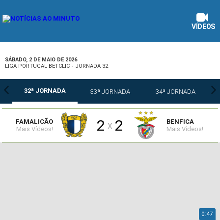
VÍDEOS
SÁBADO, 2 DE MAIO DE 2026
LIGA PORTUGAL BETCLIC
-
JORNADA 32
32ª JORNADA
33ª JORNADA
34ª JORNADA
2
2
FAMALICÃO
BENFICA
x
Mais Vídeos!
Mais Vídeos!
0:47