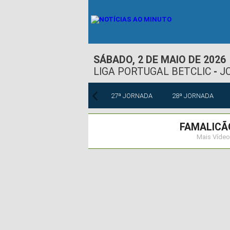
SÁBADO, 2 DE MAIO DE 2026
LIGA PORTUGAL BETCLIC
-
J
ª JORNADA
26ª JORNADA
27ª JORNADA
28ª JORNADA
FAMALICÃ
Mais Vídeo