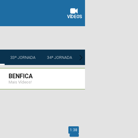
VÍDEOS
33ª JORNADA
34ª JORNADA
BENFICA
Mais Vídeos!
1:38